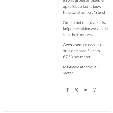
en wat groen of bloemen
op tafel, zo komt jouw
feesttafel tot op z'n best!
Omdat het microvezel is,
knippen/snijden we van de
rol in hele meters.
Geen zoom en daar is de
prijs ook naar. Slechts
€7,50 per meter.
Minimale afname is 3
meter.
D
D
S
D
e
e
h
e
l
e
a
l
e
l
r
e
n
e
n