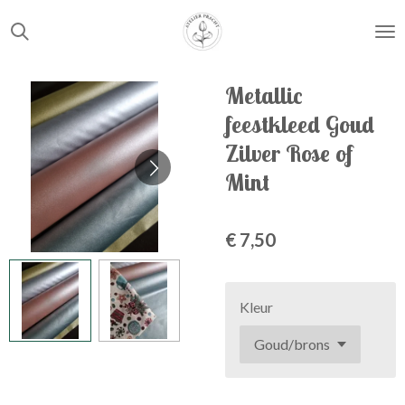
Ga
direct
naar
de
Metallic
hoofdinhoud
feestkleed Goud
Zilver Rose of
Mint
€ 7,50
Kleur