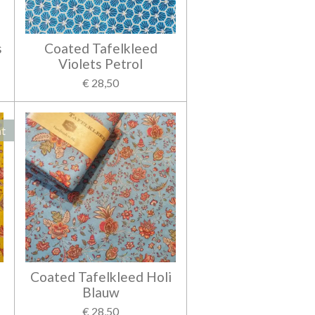
s
Coated Tafelkleed
Violets Petrol
€ 28,50
ht
Coated Tafelkleed Holi
Blauw
€ 28,50