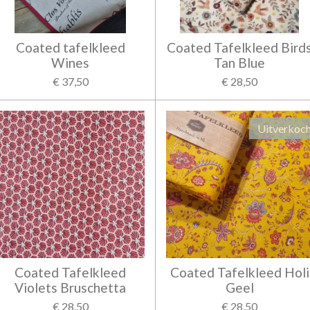
Coated tafelkleed
Coated Tafelkleed Bird
Wines
Tan Blue
€ 37,50
€ 28,50
Uitverkoc
Coated Tafelkleed
Coated Tafelkleed Holi
Violets Bruschetta
Geel
€ 28,50
€ 28,50