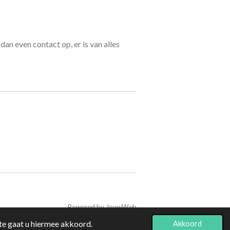
dan even contact op, er is van alles
Powered by
JouwWeb
te gaat u hiermee akkoord.
Akkoord