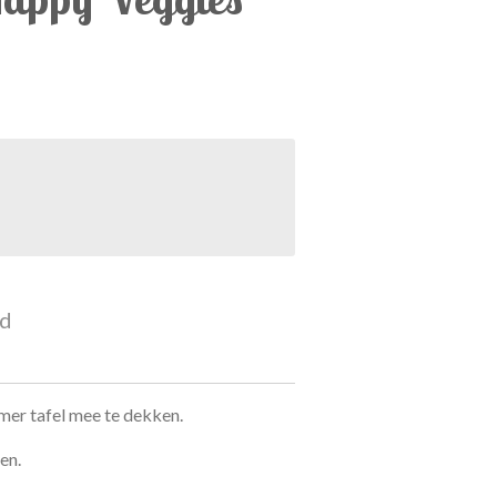
ld
omer tafel mee te dekken.
en.