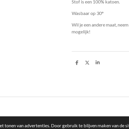
Stof is een 100% katoen.
Wasbaar op 30°
Wil je een andere maat, neem 
mogelijk!
D
D
S
e
e
h
l
e
a
e
l
r
n
e
t tonen van advertenties. Door gebruik te blijven maken van de si