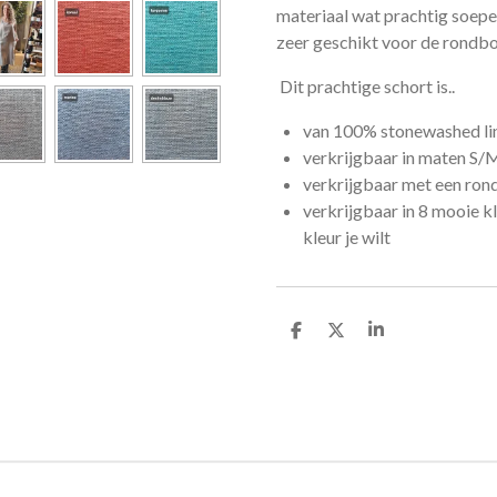
materiaal wat prachtig soepel o
zeer geschikt voor de rondbor
Dit prachtige schort is..
van 100% stonewashed li
verkrijgbaar in maten S/
verkrijgbaar met een rond
verkrijgbaar in 8 mooie kl
kleur je wilt
D
D
S
e
e
h
l
e
a
e
l
r
n
e