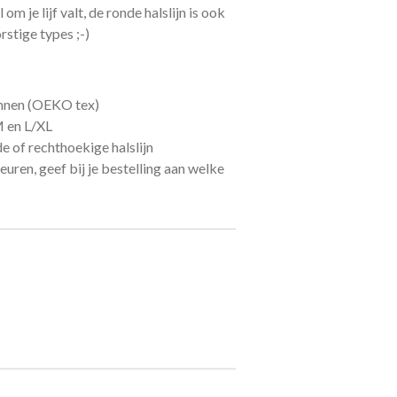
m je lijf valt, de ronde halslijn is ook
stige types ;-)
nnen (OEKO tex)
M en L/XL
e of rechthoekige halslijn
euren, geef bij je bestelling aan welke