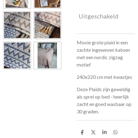
Uitgeschakeld
Mooie grote plaid in een
zachte ingeweven katoen
met een nordic zigzag
motief
240x220 cm met kwastjes
Deze Plaids zijn geweldig
als sprei op bed - heerlijk
zacht en goed wasbaar op
30 graden.
D
D
S
D