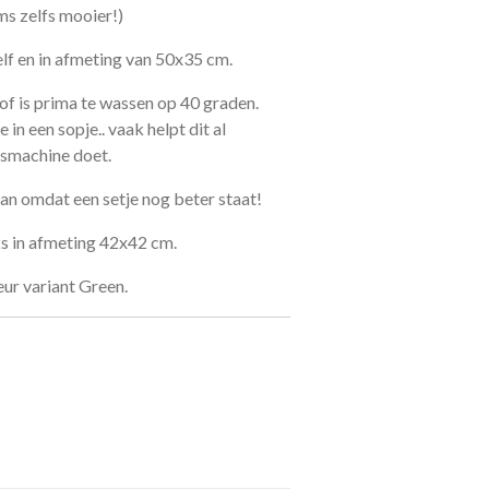
s zelfs mooier!)
f en in afmeting van 50x35 cm.
tof is prima te wassen op 40 graden.
in een sopje.. vaak helpt dit al
asmachine doet.
n omdat een setje nog beter staat!
ks in afmeting 42x42 cm.
eur variant Green.