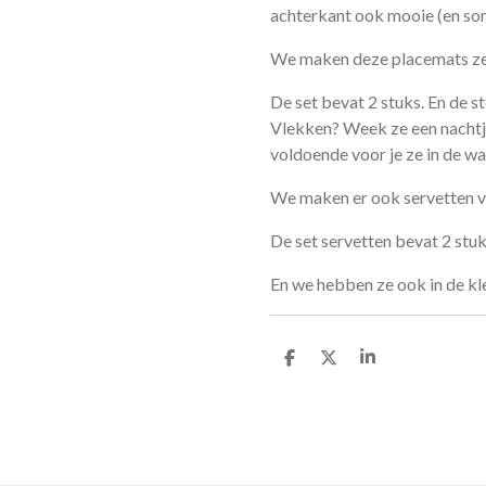
achterkant ook mooie (en som
We maken deze placemats zel
De set bevat 2 stuks. En de s
Vlekken? Week ze een nachtje 
voldoende voor je ze in de w
We maken er ook servetten va
De set servetten bevat 2 stu
En we hebben ze ook in de kl
D
D
S
e
e
h
l
e
a
e
l
r
n
e