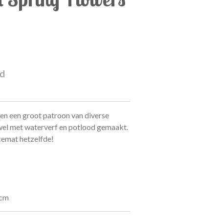
ld
n een groot patroon van diverse
wel met waterverf en potlood gemaakt.
cemat hetzelfde!
 cm